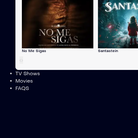
No Me Sigas
Santastein
‹
›
TV Shows
Movies
FAQS