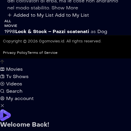
dei coltivatori di erba, ma le cose non andranno
nel modo stabilito. Show More
Added to My List
Add to My List
ALL
MOVIE
1998
Lock & Stock – Pazzi scatenati
as
Dog
Copyright © 2026 0gomovies.id. All rights reserved.
Privacy Policy
Terms of Service
Movies
Tv Shows
Videos
Search
My account
Welcome Back!