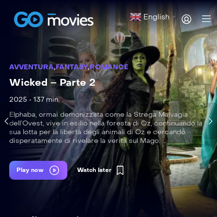
English
▼
AVVENTURA
,
FANTASY
,
ROMANCE
Wicked – Parte 2
2025
137 min
Elphaba, ormai demonizzata come la Strega Malvagia
dell’Ovest, vive in esilio nella foresta di Oz, continuando la
sua lotta per la libertà degli animali di Oz e cercando
disperatamente di rivelare la verità sul Mago. ...
Play now
Watch later