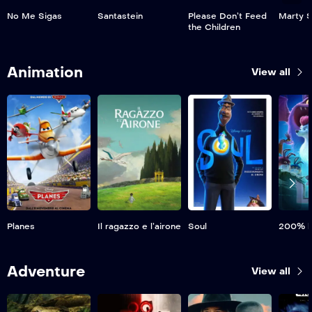
No Me Sigas
Santastein
Please Don’t Feed
Marty 
the Children
Animation
View all
Planes
Il ragazzo e l’airone
Soul
200% l
Adventure
View all