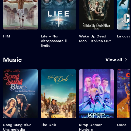
HIM
Life – Non
Wake Up Dead
La cosa
oltrepassare il
Man – Knives Out
limite
Music
View all
Song Sung Blue –
The Deb
KPop Demon
Coco
Una melodia
Hunters