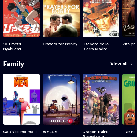
100 metri –
Prayers for Bobby
Il tesoro della
Vita pri
Hyakuemu
Sierra Madre
Family
View all
Cattivissimo me 4
WALL•E
Dragon Trainer –
Il Grinc
Rimpatriata