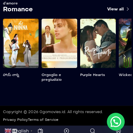
d’amore
Romance
View all
హాయ్ నాన్న
Orgoglio e
Purple Hearts
Wicked
pregiudizio
Copyright © 2026 0gomovies.id. All rights reserved.
Privacy Policy
Terms of Service
English
▼