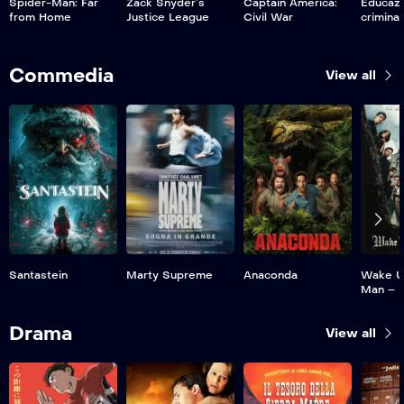
Spider-Man: Far
Zack Snyder’s
Captain America:
Educaz
from Home
Justice League
Civil War
criminal
Commedia
View all
Santastein
Marty Supreme
Anaconda
Wake U
Man – K
Drama
View all