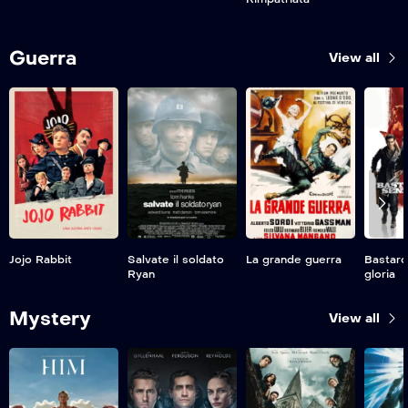
Guerra
View all
Jojo Rabbit
Salvate il soldato
La grande guerra
Bastard
Ryan
gloria
Mystery
View all