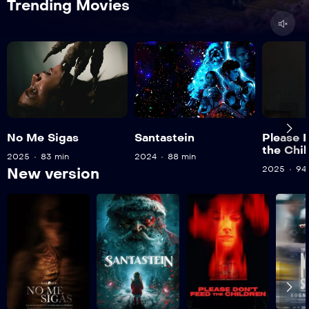
Trending Movies
No Me Sigas
Santastein
Please 
the Chil
2025
83 min
2024
88 min
2025
94
New version