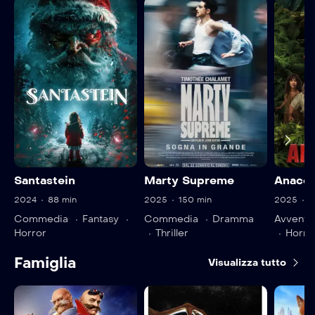
Santastein
Marty Supreme
Anaco
2024
88 min
2025
150 min
2025
1
Commedia
Fantasy
Commedia
Dramma
Avventu
Horror
Thriller
Horro
Famiglia
Visualizza tutto