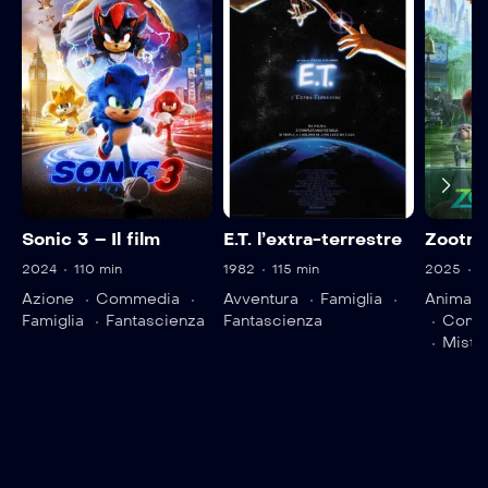
Sonic 3 – Il film
E.T. l’extra-terrestre
Zootro
2024
110 min
1982
115 min
2025
1
Azione
Commedia
Avventura
Famiglia
Animazi
Famiglia
Fantascienza
Fantascienza
Comm
Miste