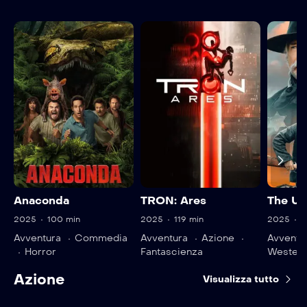
Anaconda
TRON: Ares
The Un
2025
100 min
2025
119 min
2025
9
Avventura
Commedia
Avventura
Azione
Avventu
Horror
Fantascienza
Wester
Azione
Visualizza tutto