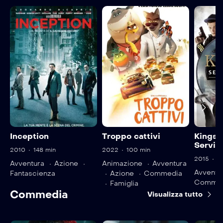
Inception
Troppo cattivi
Kingsm
Servic
2010
148 min
2022
100 min
2015
1
Avventura
Azione
Animazione
Avventura
Avventu
Fantascienza
Azione
Commedia
Commed
Famiglia
Commedia
Visualizza tutto