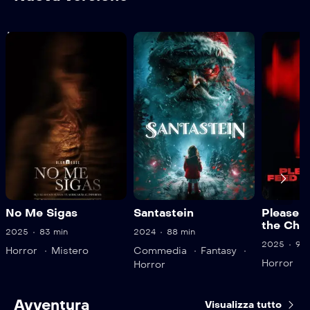
all’aspetto originario, prima che la trasformazione diventi
permanente.
Not found.Empty video
No Me Sigas
Santastein
Please D
the Chil
2025
83 min
2024
88 min
2025
94 
Horror
Mistero
Commedia
Fantasy
Horror
Horror
Avventura
Visualizza tutto