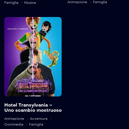
Animazione
Famiglia
Famiglia
Musica
Language:
en
Detail
Trailer
Detail
Hotel
Transylvania –
Uno scambio
mostruoso
2022
87 min
Hotel Transylvania –
Uno scambio mostruoso
Animazione
Avventura
Commedia
Famiglia