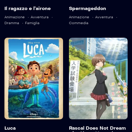
Il ragazzo e l’airone
Spermageddon
Animazione
Avventura
Animazione
Avventura
Language:
ja
Dramma
Famiglia
Commedia
Trailer
Detail
Luca
Rascal Does
Not Dream of a
2021
96 min
Sister
Venturing Out
2023
74 min
Luca
Rascal Does Not Dream