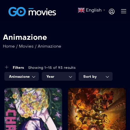
English
▼
Animazione
Home
/
Movies
/
Animazione
Filters
Showing 1–15 of 93 results
Animazione
Year
Sort by
Chainsaw Man
Demon Slayer:
– Il film: La
Kimetsu no
storia di Reze
Yaiba – Il
Castello
2025
100 min
dell’Infinito