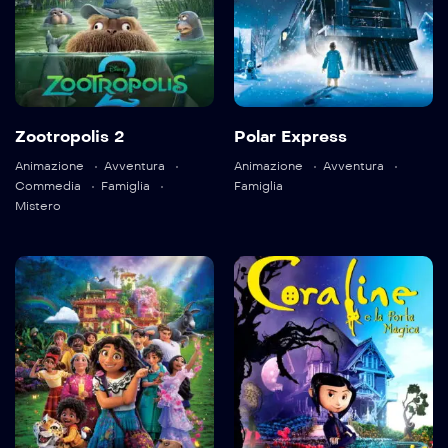
Zootropolis 2
Polar Express
Language:
en
Language:
en
Animazione
Avventura
Animazione
Avventura
Trailer
Detail
Commedia
Famiglia
Famiglia
Mistero
Detail
Encanto
Coraline e la
porta magica
2021
102 min
2009
100 min