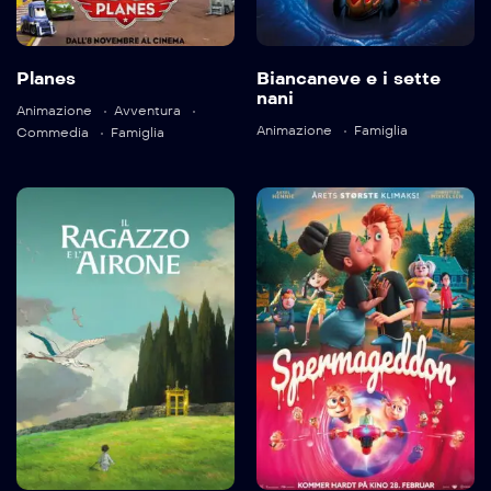
Planes
Biancaneve e i sette
nani
Animazione
Avventura
Language:
en
Language:
en
Animazione
Famiglia
Commedia
Famiglia
Trailer
Trailer
Detail
Detail
Il ragazzo e
Spermageddon
l’airone
2025
80 min
2023
124 min
Language:
no
Detail