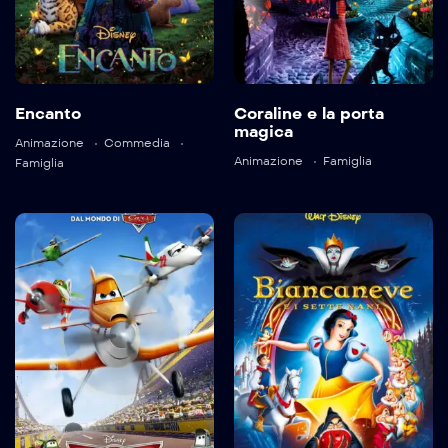
Encanto
Coraline e la porta
Language:
en
magica
Language:
en
Animazione
Commedia
Trailer
Animazione
Famiglia
Famiglia
Trailer
Detail
Detail
Planes
Biancaneve e i
sette nani
2013
92 min
1938
83 min