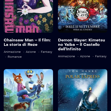
2025
155 min
Language:
ja
Chainsaw Man – Il film:
Demon Slayer: Kimetsu
Trailer
La storia di Reze
no Yaiba – Il Castello
Detail
dell’Infinito
Language:
ja
Animazione
Azione
Fantasy
Animazione
Azione
Fantasy
Romance
Trailer
Detail
Zootropolis 2
Polar Express
2025
108 min
2004
100 min