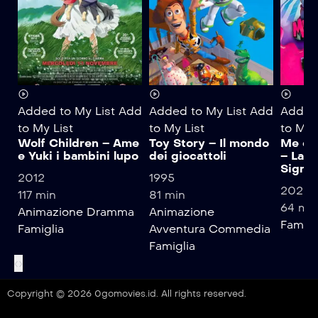
Added to My List
Add
Added to My List
Add
Added 
to My List
to My List
to My 
Wolf Children – Ame
Toy Story – Il mondo
Me con
e Yuki i bambini lupo
dei giocattoli
– La v
Signor
2012
1995
2020
117 min
81 min
64 mi
Animazione
Dramma
Animazione
Famigl
Famiglia
Avventura
Commedia
Famiglia
‹
›
Copyright © 2026 0gomovies.id. All rights reserved.