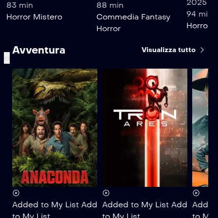
2025
83 min
88 min
94 min
Horror
Mistero
Commedia
Fantasy
Horror
T
Horror
Avventura
Visualizza tutto
‹
›
Added to My List
Add
Added to My List
Add
Added 
to My List
to My List
to My 