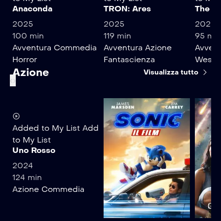
Anaconda
TRON: Ares
The Un
2025
2025
2025
100 min
119 min
95 mi
Avventura
Commedia
Avventura
Azione
Avvent
Horror
Fantascienza
Weste
Azione
Visualizza tutto
‹
›
Added to My List
Add
to My List
Uno Rosso
2024
124 min
Azione
Commedia