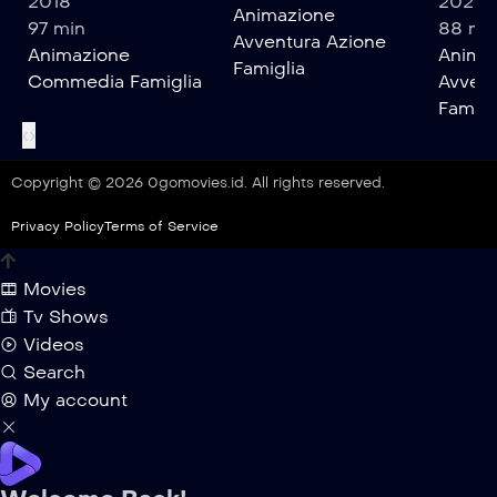
2018
2025
Animazione
97 min
88 mi
Avventura
Azione
Animazione
Anima
Famiglia
Commedia
Famiglia
Avvent
Famigl
‹
›
Copyright © 2026 0gomovies.id. All rights reserved.
Privacy Policy
Terms of Service
Movies
Tv Shows
Videos
Search
My account