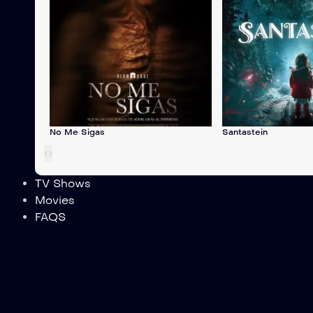
No Me Sigas
Santastein
‹
›
TV Shows
Movies
FAQS