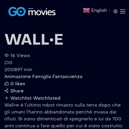
English
▼
WALL•E
16 Views
0
2008
97 min
Animazione
Famiglia
Fantascienza
0
likes
Share
Watchlist
Watchlisted
Wall-e è l’ultimo robot rimasto sulla terra dopo che
gli umani l’hanno abbandonata perchè invasa dai
rifiuti. Si sono dimenticati di spegnerlo e lui da 700
anni continua a fare quello per cui è stato costruito: