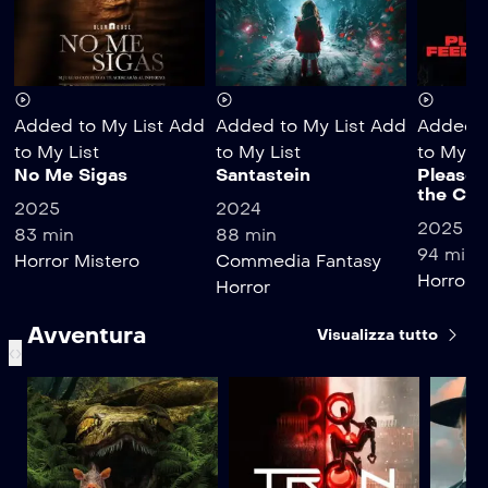
Added to My List
Add
Added to My List
Add
Added t
to My List
to My List
to My Li
No Me Sigas
Santastein
Please 
the Chi
2025
2024
2025
83 min
88 min
94 min
Horror
Mistero
Commedia
Fantasy
Horror
T
Horror
Avventura
Visualizza tutto
‹
›