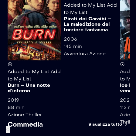
Added to My List
Add
to My List
Pirati dei Caraibi –
La maledizione del
forziere fantasma
2006
145 min
Avventura
Azione
Added to My List
Add
Added 
to My List
to My 
Burn – Una notte
Ice Ro
d’inferno
vende
2019
2025
88 min
112 mi
Azione
Thriller
Azion
Thrille
Commedia
Visualizza tutto
‹
›