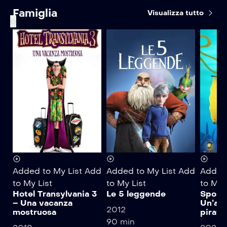
Famiglia
Visualizza tutto
‹
›
Added to My List
Add
Added to My List
Add
Added 
to My List
to My List
to My 
Hotel Transylvania 3
Le 5 leggende
Spong
– Una vacanza
Un’av
2012
mostruosa
pirati
90 min