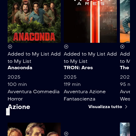
Added to My List
Add
Added to My List
Add
Added 
to My List
to My List
to My 
Anaconda
TRON: Ares
The Un
2025
2025
2025
100 min
119 min
95 mi
Avventura
Commedia
Avventura
Azione
Avvent
Horror
Fantascienza
Weste
Azione
Visualizza tutto
‹
›