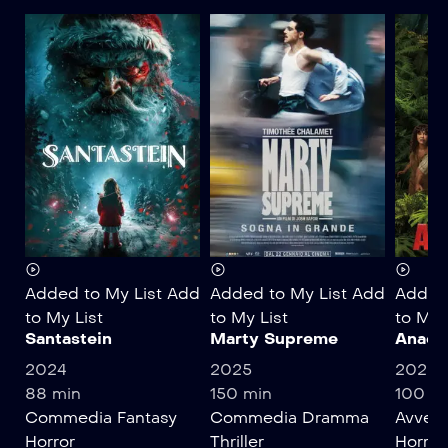
Added to My List
Add
Added to My List
Add
Added 
to My List
to My List
to My 
Santastein
Marty Supreme
Anaco
2024
2025
2025
88 min
150 min
100 m
Commedia
Fantasy
Commedia
Dramma
Avvent
Horror
Thriller
Horror