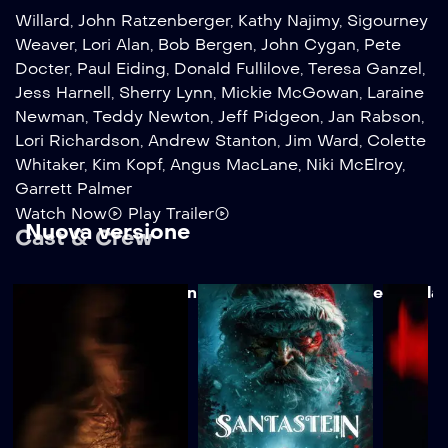
Willard
,
John Ratzenberger
,
Kathy Najimy
,
Sigourney
Weaver
,
Lori Alan
,
Bob Bergen
,
John Cygan
,
Pete
Docter
,
Paul Eiding
,
Donald Fullilove
,
Teresa Ganzel
,
Jess Harnell
,
Sherry Lynn
,
Mickie McGowan
,
Laraine
Newman
,
Teddy Newton
,
Jeff Pidgeon
,
Jan Rabson
,
Lori Richardson
,
Andrew Stanton
,
Jim Ward
,
Colette
Whitaker
,
Kim Kopf
,
Angus MacLane
,
Niki McElroy
,
Garrett Palmer
Watch Now
Play Trailer
Nuova versione
Cast & Crew
Ben Burtt
Elissa Knight
Jeff Garlin
Fred Willa
‹
›
Empty video