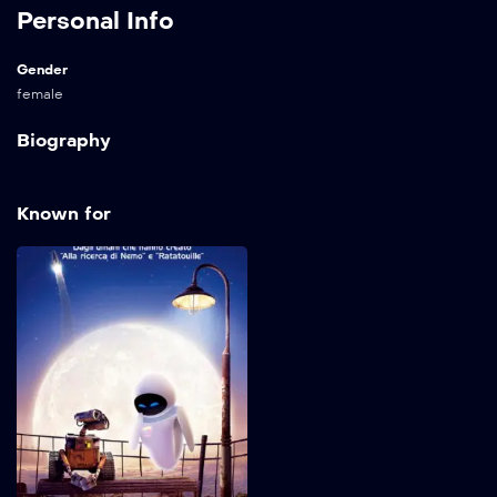
Personal Info
Gender
female
Biography
Known for
WALL•E
2008
97 min
Wall-e è l’ultimo robot
rimasto sulla terra dopo
che gli umani l’hanno
abbandonata perchè invasa
dai rifiuti. Si sono
dimenticati di spegnerlo e
lui da 700 anni continua a
fare quello per cui è stato