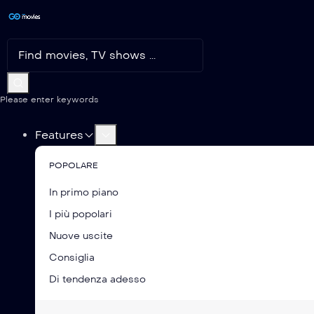
Please enter keywords
Features
POPOLARE
In primo piano
I più popolari
Nuove uscite
Consiglia
Di tendenza adesso