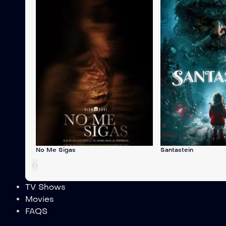
No Me Sigas
Santastein
‹
›
TV Shows
Movies
FAQS