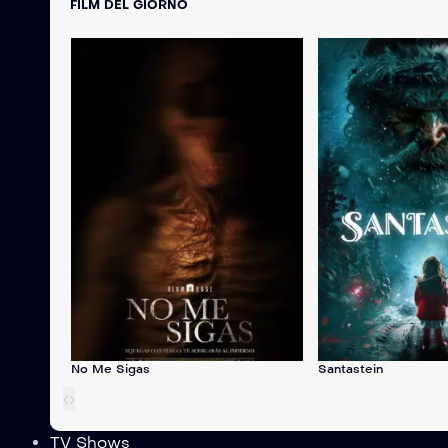
FILM DEL GIORNO
No Me Sigas
Santastein
‹
›
TV Shows