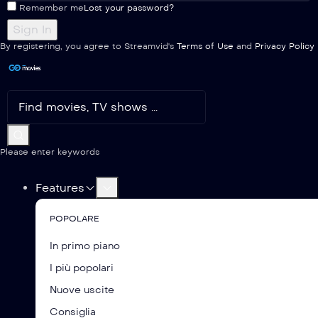
Remember me
Lost your password?
By registering, you agree to Streamvid's
Terms of Use
and
Privacy Policy
Please enter keywords
Features
POPOLARE
In primo piano
I più popolari
Nuove uscite
Consiglia