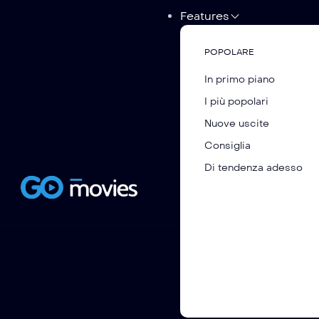
Features
POPOLARE
In primo piano
I più popolari
Nuove uscite
Consiglia
Di tendenza adesso
Santastein