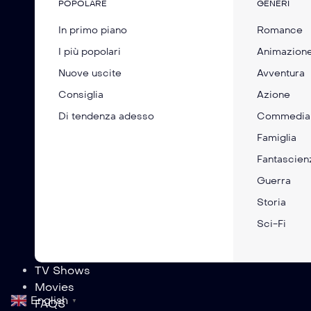
POPOLARE
GENERI
In primo piano
Romance
I più popolari
Animazion
Nuove uscite
Avventura
Consiglia
Azione
Di tendenza adesso
Commedia
Famiglia
Fantascien
Guerra
Storia
Santastein
Please Don’t F
Children
Sci-Fi
TV Shows
Movies
English
FAQS
▼