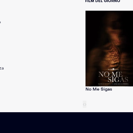
FILM DEL GIORNO
e
za
eed the
Marty Supreme
No Me Sigas
‹
›