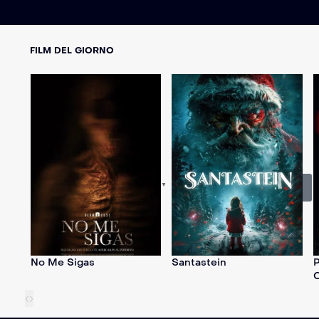
FILM DEL GIORNO
English
▼
Subscribe Now
No Me Sigas
Santastein
P
C
‹
›