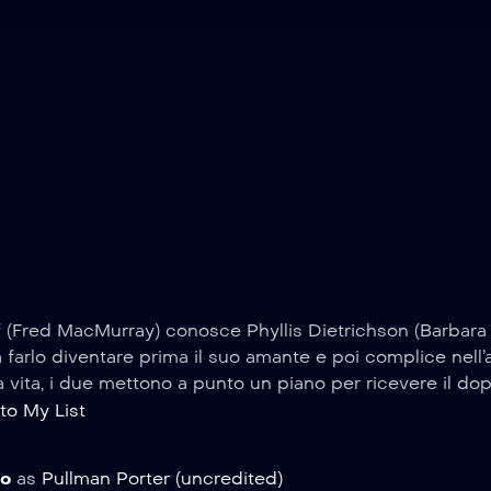
f (Fred MacMurray) conosce Phyllis Dietrichson (Barbara S
a farlo diventare prima il suo amante e poi complice nell’
a vita, i due mettono a punto un piano per ricevere il dop
to My List
to
as
Pullman Porter (uncredited)