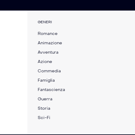
GENERI
Romance
Animazione
Avventura
Azione
Commedia
Famiglia
Fantascienza
Guerra
Storia
Please Don’t Feed the
Marty Supreme
Children
Sci-Fi