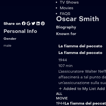
TV Shows
Movies
FAQS
Oscar Smith
Share on
Biography
Personal Info
Known for
Gender
male
La fiamma del peccato
La fiamma del peccato
1944
107 min
L’assicuratore Walter Nef
affascinerà a tal punto d
un’assicurazione sulla su
Added to My List
Add 
ALL
MOVIE
1944
La fiamma del pecca