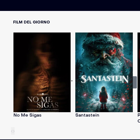
FILM DEL GIORNO
English
▼
Subscribe Now
No Me Sigas
Santastein
P
C
‹
›