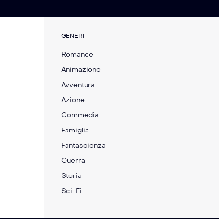
GENERI
Romance
Animazione
Avventura
Azione
Commedia
Famiglia
Fantascienza
Guerra
Storia
Please Don’t Feed the
Marty Supreme
Children
Sci-Fi