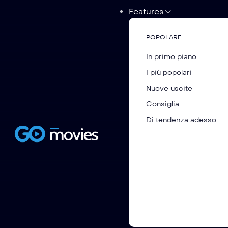
Features
POPOLARE
In primo piano
I più popolari
Nuove uscite
Consiglia
Di tendenza adesso
Santastein