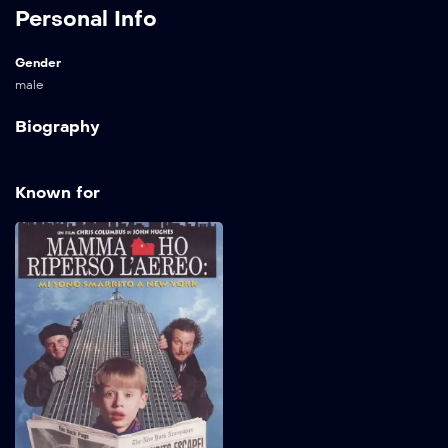
Personal Info
Gender
male
Biography
Known for
Mamma, ho riperso
l’aereo – Mi sono
smarrito a New York
1992
120 min
Per le feste di Natale il
piccolo Kevin dovrebbe
partire per la California
insieme alla sua famiglia.
Purtroppo il bambino
sbaglia aereo e finisce a