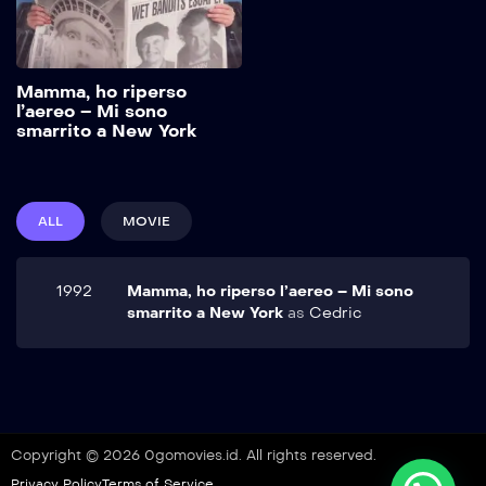
New York. Inizialmente si
diverte a fare shopping
con la carta di credito di
suo padre, ma poi incontra
Mamma, ho riperso
i due ladruncoli che lo
Add to My List
l’aereo – Mi sono
avevano assediato a casa
smarrito a New York
sua nel […]
ALL
MOVIE
1992
Mamma, ho riperso l’aereo – Mi sono
smarrito a New York
as
Cedric
Copyright © 2026 0gomovies.id. All rights reserved.
Privacy Policy
Terms of Service