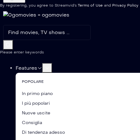
By registering, you agree to Streamvid's
Terms of Use
and
Privacy Policy
Please enter keywords
Features
POPOLARE
In primo piano
I più popolari
Nuove uscite
Consiglia
Di tendenza adesso