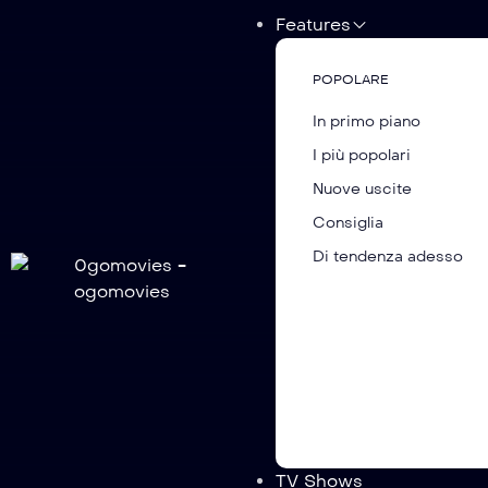
Features
POPOLARE
In primo piano
Santastein
I più popolari
Nuove uscite
Consiglia
Di tendenza adesso
TV Shows