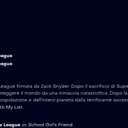
eague
eague
e League firmata da Zack Snyder. Dopo il sacrificio di S
teggere il mondo da una minaccia catastrofica. Dopo la bat
opolazione e dell’intero pianeta dalla terrificante asce
to My List
ce League
as
School Girl's Friend