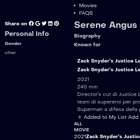
Movies
FAQS
Serene Angus
Share on
Personal Info
Biography
Gender
Known for
other
Zack Snyder’s Justice L
Zack Snyder’s Justice L
2021
240 min
Director’s cut di Justic
team di supereroi per pro
Superman a difesa della p
Added to My List
Add 
ALL
MOVIE
2021
Zack Snyder’s Justi