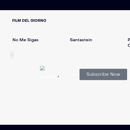
FILM DEL GIORNO
No Me Sigas
Santastein
P
C
‹
›
Subscribe Now
English
▼