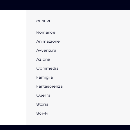
GENERI
Romance
Please Don’t Feed the
Marty Supreme
Animazione
Children
Avventura
Azione
Commedia
Famiglia
Fantascienza
Guerra
Storia
Sci-Fi