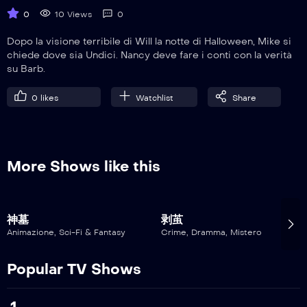
0
10 Views
0
Dopo la visione terribile di Will la notte di Halloween, Mike si
chiede dove sia Undici. Nancy deve fare i conti con la verità
su Barb.
0
likes
Watchlist
Share
More Shows like this
神墓
剥茧
Animazione
,
Sci-Fi & Fantasy
Crime
,
Dramma
,
Mistero
Popular TV Shows