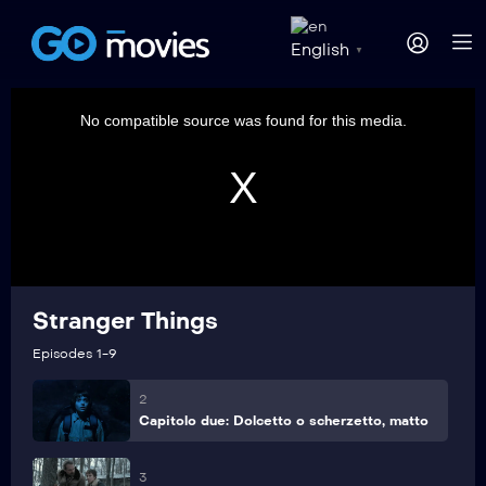
English
▼
This
is
a
No compatible source was found for this media.
modal
window.
Stranger Things
1
Capitolo uno: Mad Max
Episodes 1-9
2
Capitolo due: Dolcetto o scherzetto, matto
3