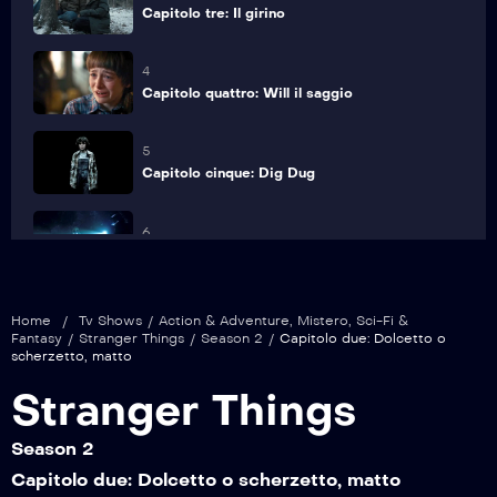
Capitolo tre: Il girino
4
Capitolo quattro: Will il saggio
5
Capitolo cinque: Dig Dug
6
Capitolo sei: La spia
7
Home
/
Tv Shows
/
Action & Adventure
,
Mistero
,
Sci-Fi &
Capitolo sette: La sorella perduta
Fantasy
/
Stranger Things
/
Season 2
/
Capitolo due: Dolcetto o
scherzetto, matto
8
Stranger Things
Capitolo otto: Il Mind Flayer
Season 2
9
Capitolo due: Dolcetto o scherzetto, matto
Capitolo nove: La porta