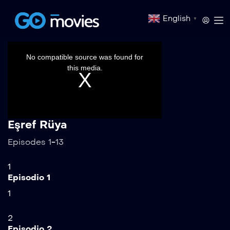
English
▼
This
is
a
No compatible source was found for
modal
window.
this media.
Eşref Rüya
Episodes 1-13
1
Episodio 1
1
2
Episodio 2