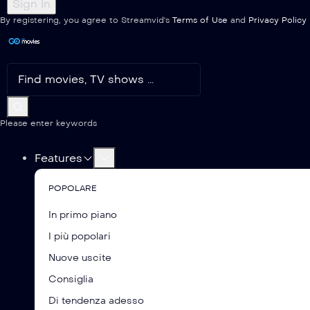
By registering, you agree to Streamvid's
Terms of Use
and
Privacy Policy
Please enter keywords
Features
POPOLARE
In primo piano
I più popolari
Nuove uscite
Consiglia
Di tendenza adesso