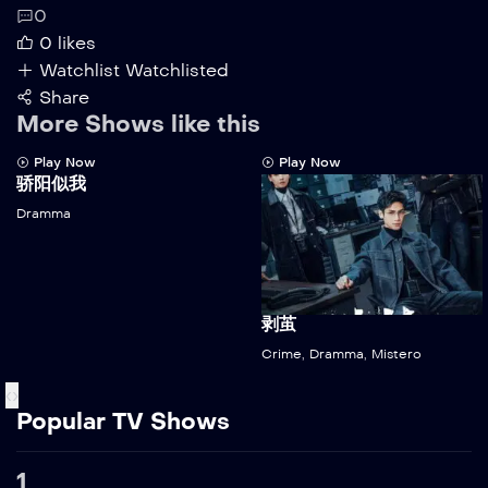
0
0
likes
Watchlist
Watchlisted
Share
More Shows like this
Play Now
Play Now
骄阳似我
Dramma
剥茧
Crime
,
Dramma
,
Mistero
‹
›
Popular TV Shows
1