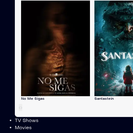
No Me Sigas
Santastein
‹
›
TV Shows
Movies