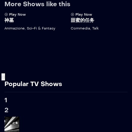
More Shows like this
Play Now
Play Now
神墓
甜蜜的任务
Animazione
,
Sci-Fi & Fantasy
Commedia
,
Talk
‹
›
Popular TV Shows
1
2