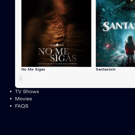
No Me Sigas
Santastein
‹
›
TV Shows
Movies
FAQS