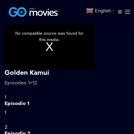
English
▼
This
is
a
No compatible source was found for
modal
window.
this media.
Golden Kamui
Episodes 1-12
1
Episodio 1
1
2
Episodio 2