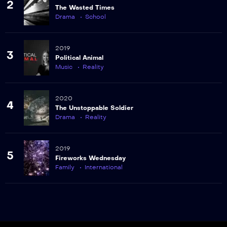
2
Episodio 29
The Wasted Times
Drama
School
30
Episodio 30
2019
3
Political Animal
31
Music
Reality
Episodio 31
32
2020
4
Episodio 32
The Unstoppable Soldier
Drama
Reality
33
Episodio 33
2019
5
Fireworks Wednesday
34
Family
International
Episodio 34
35
Episodio 35