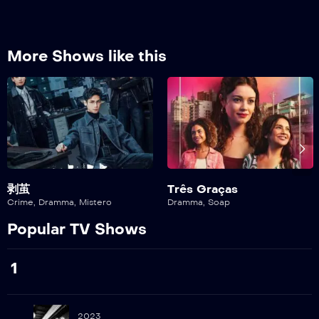
23
Episodio 23
More Shows like this
24
Episodio 24
25
Episodio 25
26
Episodio 26
剥茧
Três Graças
Crime
,
Dramma
,
Mistero
Dramma
,
Soap
27
Popular TV Shows
Episodio 27
1
28
Episodio 28
29
2023