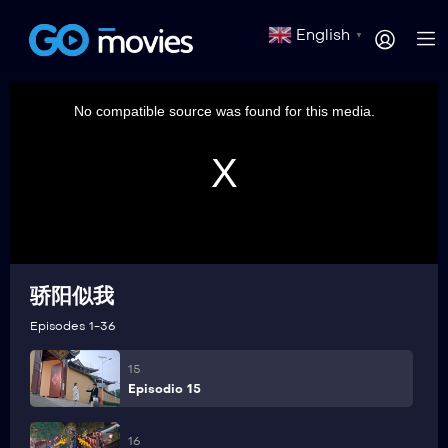
10
Episodio 10
English
▼
11
This
is
Episodio 11
a
No compatible source was found for this media.
modal
window.
12
Episodio 12
13
Episodio 13
骄阳似我
14
Episodio 14
Episodes 1-36
15
Episodio 15
16