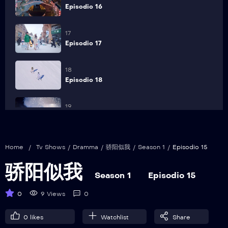
Episodio 16
17
Episodio 17
18
Episodio 18
19
Episodio 19
20
Home
/
Tv Shows
/
Dramma
/
骄阳似我
/
Season 1
/
Episodio 15
Episodio 20
骄阳似我
Season 1
Episodio 15
21
Episodio 21
0
9 Views
0
22
0
likes
Watchlist
Share
Episodio 22