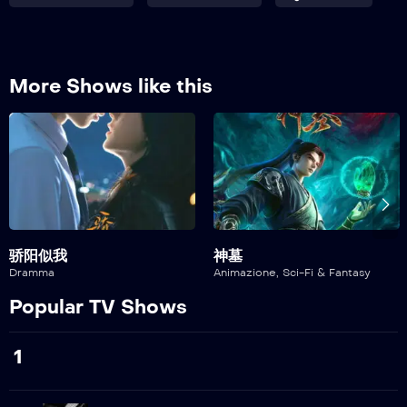
11
Episodio 11
More Shows like this
12
Episodio 12
骄阳似我
神墓
Dramma
Animazione
,
Sci-Fi & Fantasy
Popular TV Shows
1