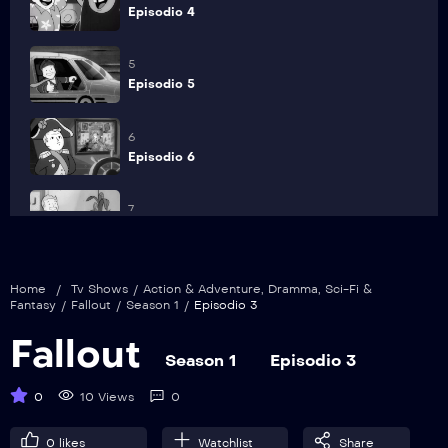
Episodio 4
5
Episodio 5
6
Episodio 6
7
Episodio 7
8
Home
/
Tv Shows
/
Action & Adventure
,
Dramma
,
Sci-Fi &
Episodio 8
Fantasy
/
Fallout
/
Season 1
/
Episodio 3
Fallout
9
Season 1
Episodio 3
Episodio 9
0
10 Views
0
10
0
likes
Watchlist
Share
Episodio 10