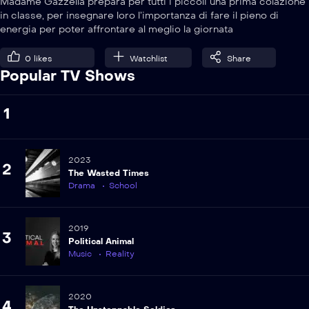
Madame Gazzella prepara per tutti i piccoli una prima colazione
in classe, per insegnare loro l’importanza di fare il pieno di
energia per poter affrontare al meglio la giornata
0
likes
Watchlist
Share
Popular TV Shows
1
2023
2
The Wasted Times
Drama
School
2019
3
Political Animal
Music
Reality
2020
4