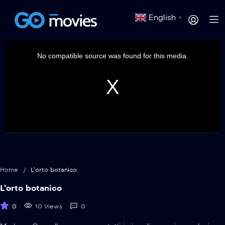
English
▼
This
is
a
No compatible source was found for this media.
modal
window.
Home
/
L’orto botanico
L’orto botanico
0
10 Views
0