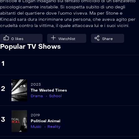
Briscoe e Logan indagano sul tentato omicidio di un senzatetto
psicologicamente instabile. Si sospetta subito di uno degli
abitanti del quartiere dove l’uomo viveva. Ma per Stone e
Kincaid sarà dura incriminare una persona, che aveva agito per
crudeltà contro la vittima, il quale attaccava lui e i suoi vicini.
0
likes
Watchlist
Share
Popular TV Shows
1
2023
2
The Wasted Times
Drama
School
2019
3
Political Animal
Music
Reality