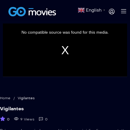
English
▼
This
is
a
No compatible source was found for this media.
modal
window.
Home
/
Vigilantes
Vigilantes
0
9 Views
0