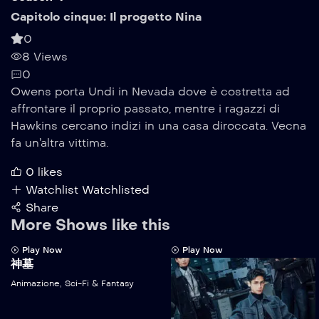
Capitolo cinque: Il progetto Nina
0
8 Views
0
Owens porta Undi in Nevada dove è costretta ad
affrontare il proprio passato, mentre i ragazzi di
Hawkins cercano indizi in una casa diroccata. Vecna
fa un’altra vittima.
0
likes
Watchlist
Watchlisted
Share
More Shows like this
Play Now
Play Now
神墓
Animazione
,
Sci-Fi & Fantasy