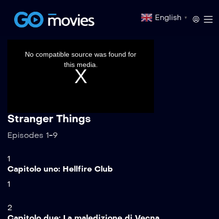
English
▼
This
is
a
No compatible source was found for
modal
window.
this media.
Stranger Things
Episodes 1-9
1
Capitolo uno: Hellfire Club
1
2
Capitolo due: La maledizione di Vecna