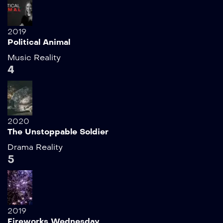
2019
Political Animal
Music
Reality
4
2020
The Unstoppable Soldier
Drama
Reality
5
2019
Fireworks Wednesday