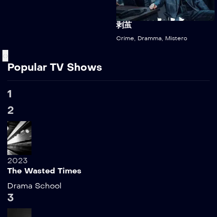
剥茧
Crime
,
Dramma
,
Mistero
‹
›
Popular TV Shows
1
2
2023
The Wasted Times
Drama
School
3