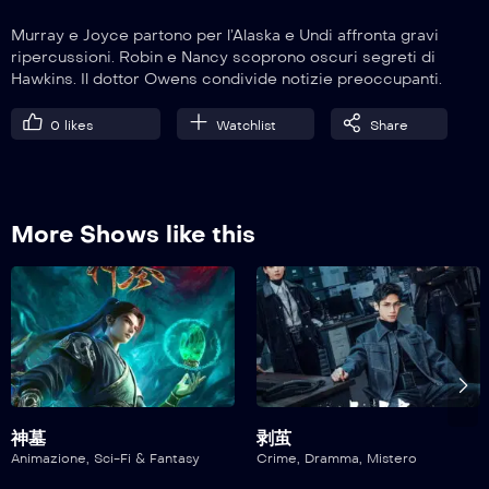
Murray e Joyce partono per l’Alaska e Undi affronta gravi
ripercussioni. Robin e Nancy scoprono oscuri segreti di
Hawkins. Il dottor Owens condivide notizie preoccupanti.
0
likes
Watchlist
Share
More Shows like this
神墓
剥茧
Animazione
,
Sci-Fi & Fantasy
Crime
,
Dramma
,
Mistero