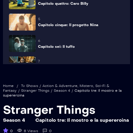
Capitolo quattro: Caro Billy
5
Capitolo cinque: Il progetto Nina
6
Capitolo sei: Il tuffo
7
Capitolo sette: Il massacro al laboratorio di
Hawkins
Home
/
Tv Shows
/
Action & Adventure
,
Mistero
,
Sci-Fi &
8
Fantasy
/
Stranger Things
/
Season 4
/
Capitolo tre: Il mostro e la
Capitolo otto: Papà
supereroina
Stranger Things
9
Capitolo nove: Il piano
Season 4
Capitolo tre: Il mostro e la supereroina
0
8 Views
0