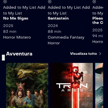
Added to My List
Add
Added to My List
Add
Added t
to My List
to My List
to My Li
No Me Sigas
Santastein
Please 
the Chi
2025
2024
2025
83 min
88 min
94 min
Horror
Mistero
Commedia
Fantasy
Horror
T
Horror
Avventura
Visualizza tutto
‹
›