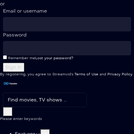
or
Email or username
Password
Remember me
Lost your password?
By registering, you agree to Streamvid's
Terms of Use
and
Privacy Policy
Please enter keywords
Features