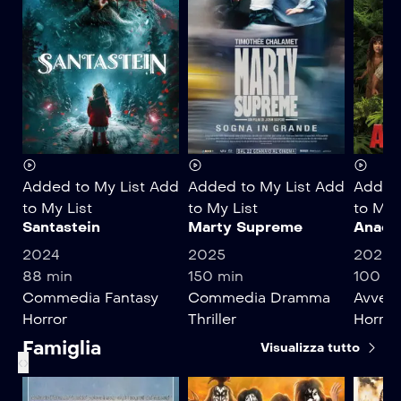
Added to My List
Add
Added to My List
Add
Added 
to My List
to My List
to My 
Santastein
Marty Supreme
Anaco
2024
2025
2025
88 min
150 min
100 m
Commedia
Fantasy
Commedia
Dramma
Avvent
Horror
Thriller
Horror
Famiglia
Visualizza tutto
‹
›