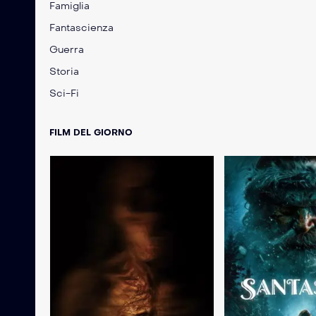
Famiglia
Fantascienza
Guerra
Storia
Sci-Fi
FILM DEL GIORNO