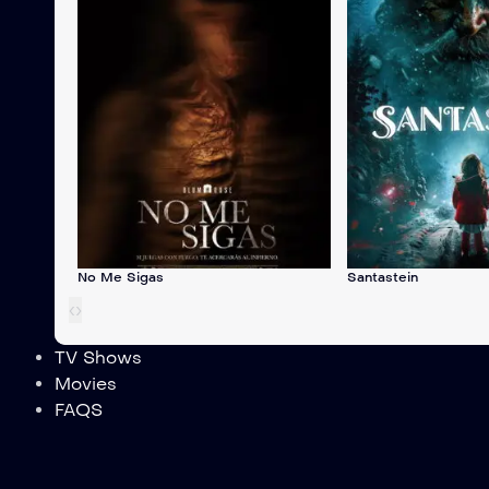
No Me Sigas
Santastein
‹
›
TV Shows
Movies
FAQS