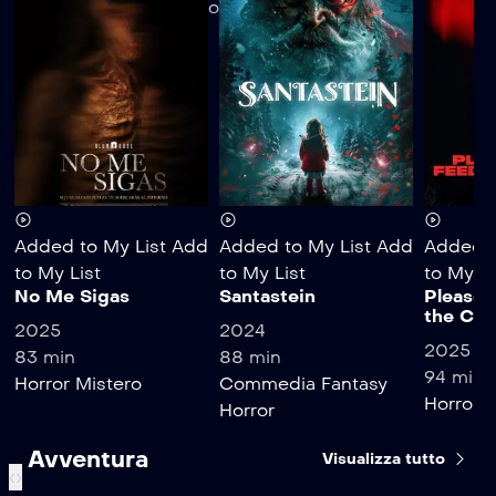
Not found.Empty video
Added to My List
Add
Added to My List
Add
Added t
to My List
to My List
to My Li
No Me Sigas
Santastein
Please 
the Chi
2025
2024
2025
83 min
88 min
94 min
Horror
Mistero
Commedia
Fantasy
Horror
T
Horror
Avventura
Visualizza tutto
‹
›