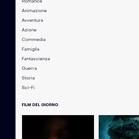
Romance
Animazione
Avventura
Azione
Commedia
Famiglia
Fantascienza
Guerra
Storia
Sci-Fi
FILM DEL GIORNO