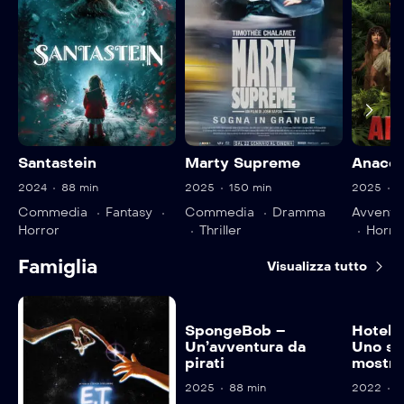
Santastein
Marty Supreme
Anaco
2024
88 min
2025
150 min
2025
1
Commedia
Fantasy
Commedia
Dramma
Avventu
Horror
Thriller
Horro
Famiglia
Visualizza tutto
SpongeBob –
Hotel 
Un’avventura da
Uno s
pirati
mostru
2025
88 min
2022
8