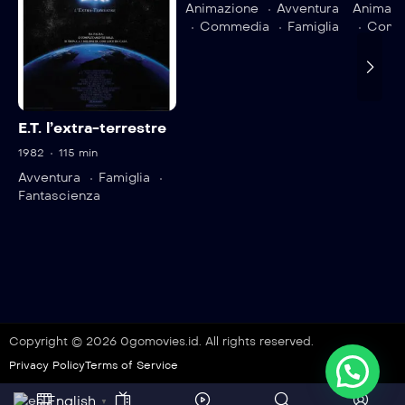
Animazione
Avventura
Animazi
Commedia
Famiglia
Comm
E.T. l’extra-terrestre
1982
115 min
Avventura
Famiglia
Fantascienza
Copyright © 2026 0gomovies.id. All rights reserved.
Privacy Policy
Terms of Service
English
▼