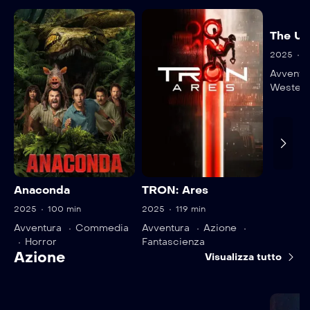
The Un
2025
9
Avventu
Wester
Anaconda
TRON: Ares
2025
100 min
2025
119 min
Avventura
Commedia
Avventura
Azione
Horror
Fantascienza
Azione
Visualizza tutto