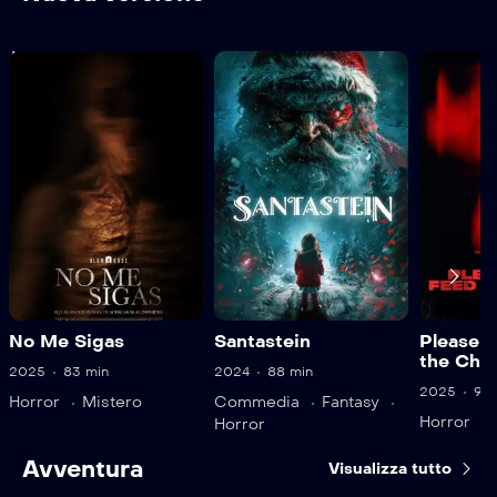
Not found.Empty video
No Me Sigas
Santastein
Please D
the Chil
2025
83 min
2024
88 min
2025
94 
Horror
Mistero
Commedia
Fantasy
Horror
Horror
Avventura
Visualizza tutto