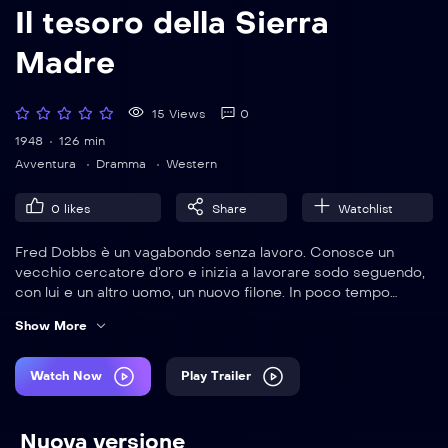
Il tesoro della Sierra
Madre
15 Views
0
1948
126 min
Avventura
Dramma
Western
0
likes
Share
Watchlist
Fred Dobbs è un vagabondo senza lavoro. Conosce un
vecchio cercatore d’oro e inizia a lavorare sodo seguendo,
con lui e un altro uomo, un nuovo filone. In poco tempo
raccolgono una discreta fortuna, ma Dobbs vuole tenersi
Show More
tutto per sé: colpisce il compagno e fugge. Viene però
assalito da dei banditi messicani che lo uccidono per
rapinarlo, ma, ignorando il valore di quella polvere gialla, la
Watch Now
Play Trailer
buttano via per tenersi gli attrezzi e le cavalcature.
Nuova versione