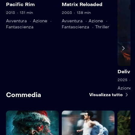
Pacific Rim
Matrix Reloaded
2013
131 min
2003
138 min
Avventura
Azione
Avventura
Azione
Fantascienza
Fantascienza
Thriller
Delive
2025
8
Azione
Commedia
Visualizza tutto