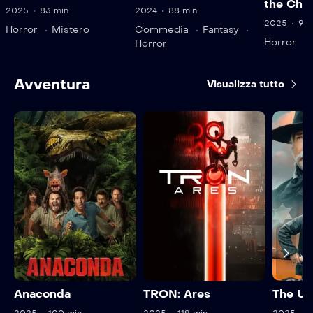
the Chil
2025
83 min
2024
88 min
2025
94 
Horror
Mistero
Commedia
Fantasy
Horror
Horror
Avventura
Visualizza tutto
Anaconda
TRON: Ares
The Un