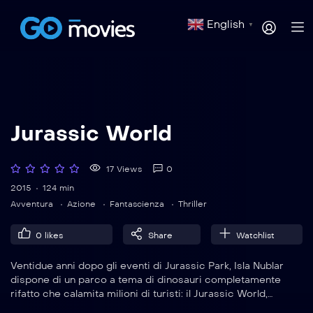
English
▼
Jurassic World
17 Views
0
2015
124 min
Avventura
Azione
Fantascienza
Thriller
0
likes
Share
Watchlist
Ventidue anni dopo gli eventi di Jurassic Park, Isla Nublar
dispone di un parco a tema di dinosauri completamente
rifatto che calamita milioni di turisti: il Jurassic World,
proprio come il sogno originale dell’ormai deceduto