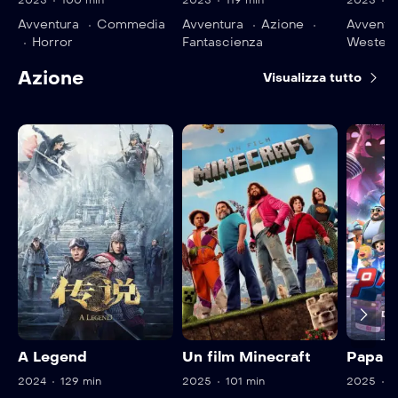
2025
100 min
2025
119 min
2025
9
Avventura
Commedia
Avventura
Azione
Avventu
Horror
Fantascienza
Wester
Azione
Visualizza tutto
A Legend
Un film Minecraft
Papa Z
2024
129 min
2025
101 min
2025
1