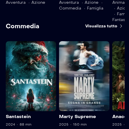
Avventura
Azione
Avventura
Azione
Animazi
Commedia
Famiglia
Azion
Famig
Fantasc
Commedia
Visualizza tutto
Santastein
Marty Supreme
Anaco
2024
88 min
2025
150 min
2025
1