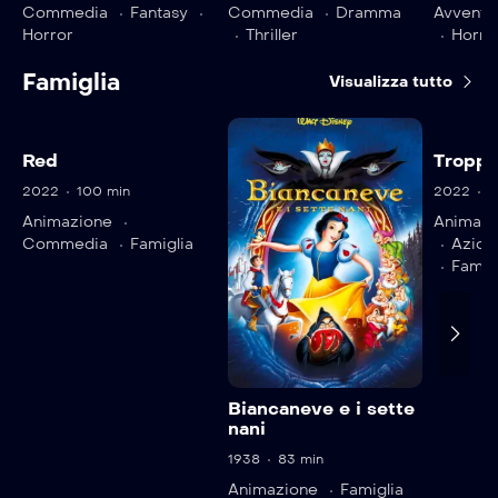
Commedia
Fantasy
Commedia
Dramma
Avventu
Horror
Thriller
Horro
Famiglia
Visualizza tutto
Red
Troppo
2022
100 min
2022
1
Animazione
Animazi
Commedia
Famiglia
Azion
Famig
Biancaneve e i sette
nani
1938
83 min
Animazione
Famiglia