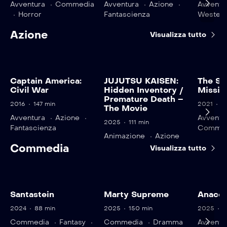
Avventura
Commedia
Avventura
Azione
Avventu
Horror
Fantascienza
Wester
Azione
Visualizza tutto
Captain America:
JUJUTSU KAISEN:
The Su
Civil War
Hidden Inventory /
Missio
Premature Death –
2016
147 min
2021
1
The Movie
Avventura
Azione
Avventu
2025
111 min
Fantascienza
Commed
Animazione
Azione
Commedia
Visualizza tutto
Santastein
Marty Supreme
Anaco
2024
88 min
2025
150 min
2025
1
Commedia
Fantasy
Commedia
Dramma
Avventu