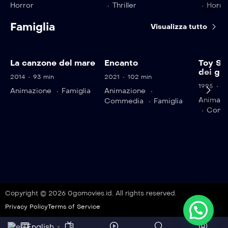
Horror
Thriller
Horro
Famiglia
Visualizza tutto
La canzone del mare
Encanto
Toy St
dei gio
2014
93 min
2021
102 min
1995
81
Animazione
Famiglia
Animazione
Animazi
Commedia
Famiglia
Comm
Copyright © 2026 0gomovies.id. All rights reserved.
Privacy Policy
Terms of Service
English
▼