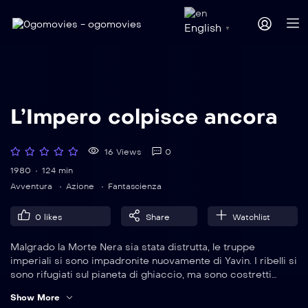
English
▼
L’Impero colpisce ancora
16 Views
0
1980
124 min
Avventura
Azione
Fantascienza
0
likes
Share
Watchlist
Malgrado la Morte Nera sia stata distrutta, le truppe
imperiali si sono impadronite nuovamente di Yavin. I ribelli si
sono rifugiati sul pianeta di ghiaccio, ma sono costretti
ancora alla fuga. Ian Solo (Han Solo nome originale), la
Show More
principessa Leia e il droide D3BO (C-3PO), seminano gli