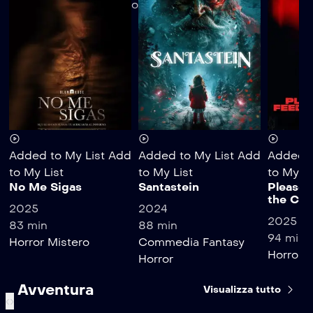
Not found.Empty video
Added to My List
Add
Added to My List
Add
Added t
to My List
to My List
to My Li
No Me Sigas
Santastein
Please 
the Chi
2025
2024
2025
83 min
88 min
94 min
Horror
Mistero
Commedia
Fantasy
Horror
T
Horror
Avventura
Visualizza tutto
‹
›