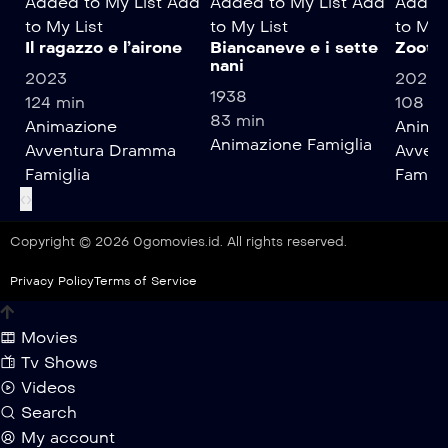
Added to My List
Add
Added to My List
Add
Added 
to My List
to My List
to My 
Il ragazzo e l’airone
Biancaneve e i sette
Zootro
nani
2023
2025
1938
124 min
108 m
83 min
Animazione
Anima
Animazione
Famiglia
Avventura
Dramma
Avvent
Famiglia
Famigl
‹
›
Copyright © 2026 0gomovies.id. All rights reserved.
Privacy Policy
Terms of Service
Movies
Tv Shows
Videos
Search
My account