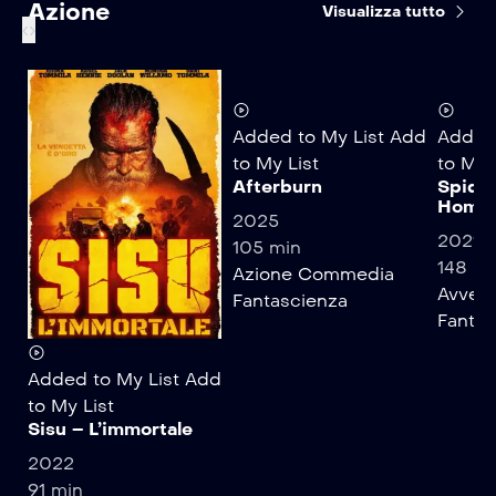
Azione
Visualizza tutto
‹
›
Added to My List
Add
Added 
to My List
to My 
Afterburn
Spide
Home
2025
2021
105 min
148 mi
Azione
Commedia
Avvent
Fantascienza
Fantas
Added to My List
Add
to My List
Sisu – L’immortale
2022
91 min