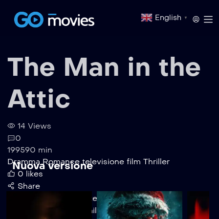
English
▼
The Man in the
Attic
14 Views
0
1995
90 min
Dramma
Romance
televisione film
Thriller
Nuova versione
0
likes
Share
Watchlist
Watchlisted
Watch Now
Play Trailer