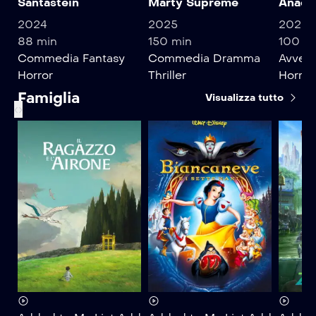
Santastein
Marty Supreme
Anaco
2024
2025
2025
88 min
150 min
100 m
Commedia
Fantasy
Commedia
Dramma
Avvent
Horror
Thriller
Horror
Famiglia
Visualizza tutto
‹
›