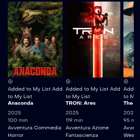
Added to My List
Add
Added to My List
Add
Added 
to My List
to My List
to My 
Anaconda
TRON: Ares
The Un
2025
2025
2025
100 min
119 min
95 mi
Avventura
Commedia
Avventura
Azione
Avvent
Horror
Fantascienza
Weste