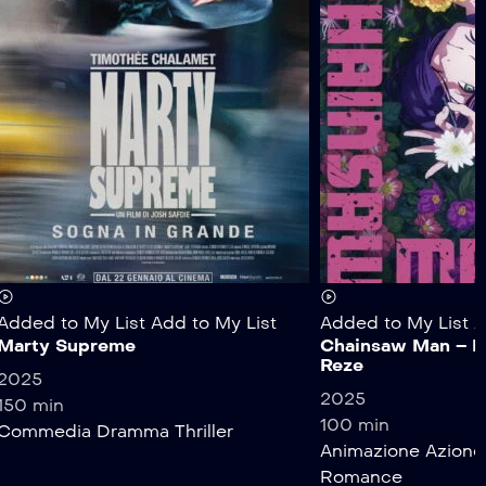
Added to My List
Add to My List
Added to My List
A
Marty Supreme
Chainsaw Man – Il f
Reze
2025
2025
150 min
100 min
Commedia
Dramma
Thriller
Animazione
Azione
Romance