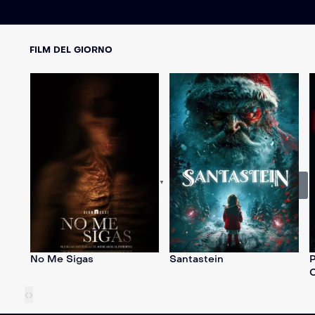
FILM DEL GIORNO
English
▼
Subscribe Now
No Me Sigas
Santastein
P
C
‹
›