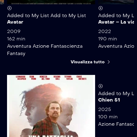
Added to My List
Add to My List
Added to My Li
Avatar
Avatar – La via
2009
2022
162 min
190 min
Avventura
Azione
Fantascienza
Avventura
Azio
Fantasy
Visualizza tutto
Added to My Li
Chien 51
2025
100 min
Azione
Fantasc