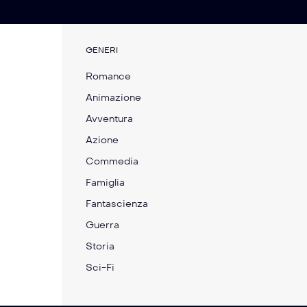
GENERI
Romance
Animazione
Avventura
Azione
Commedia
Famiglia
Fantascienza
Guerra
Storia
Please Don’t Feed the
Marty Supreme
Children
Sci-Fi