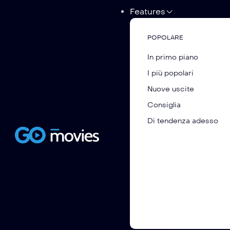
Features
POPOLARE
In primo piano
I più popolari
Nuove uscite
Consiglia
Di tendenza adesso
Santastein