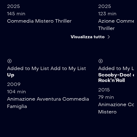
2025
2025
145 min
123 min
Commedia
Mistero
Thriller
Azione
Commed
Thriller
Visualizza tutto
Added to My List
Add to My List
Added to My Li
Up
Scooby-Doo! e i
Rock’n’Roll
2009
2015
104 min
79 min
Animazione
Avventura
Commedia
Animazione
Co
Famiglia
Mistero