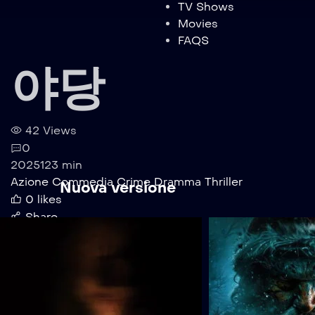
TV Shows
Movies
FAQS
야당
42 Views
0
2025
123 min
Azione
Commedia
Crime
Dramma
Thriller
Nuova versione
0
likes
Share
Watchlist
Watchlisted
Watch Now
Play Trailer
Not found.Empty video