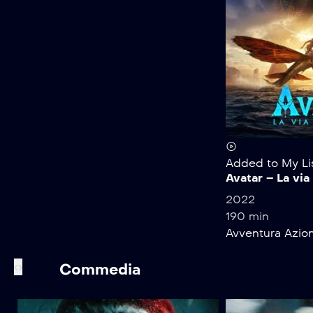
Added to My Li
Avatar – La via
2022
190 min
Avventura
Azio
‹
›
Commedia