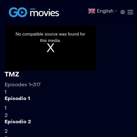
English
▼
This
is
a
No compatible source was found for
modal
window.
this media.
TMZ
Episodes 1-317
1
Episodio 1
1
2
Episodio 2
2