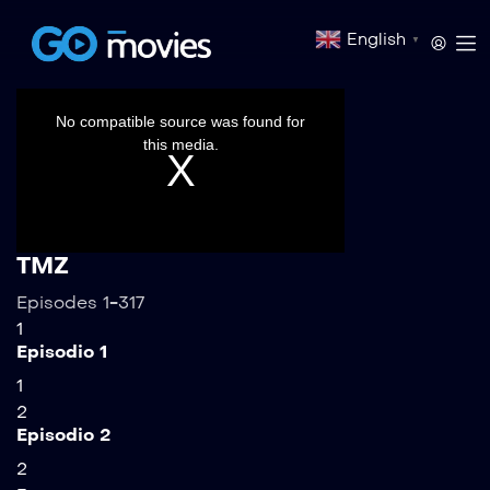
English
▼
This
is
a
No compatible source was found for
modal
window.
this media.
TMZ
Episodes 1-317
1
Episodio 1
1
2
Episodio 2
2