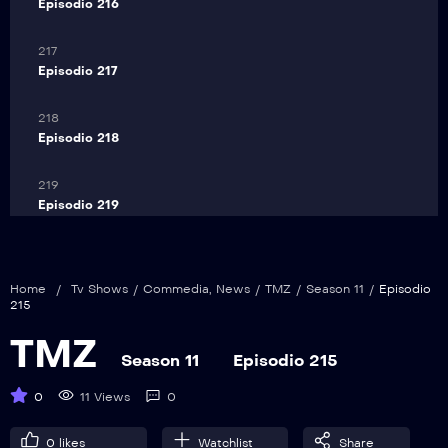
Episodio 216
217
Episodio 217
218
Episodio 218
219
Episodio 219
220
Episodio 220
Home
/
Tv Shows
/
Commedia
,
News
/
TMZ
/
Season 11
/
Episodio
215
221
TMZ
Episodio 221
Season 11
Episodio 215
222
0
11 Views
0
Episodio 222
0
likes
Watchlist
Share