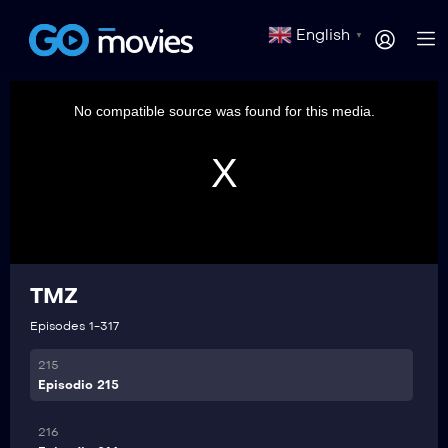
210
English
▼
Episodio 210
This
is
211
a
No compatible source was found for this media.
modal
Episodio 211
window.
212
Episodio 212
213
Episodio 213
TMZ
214
Episodio 214
Episodes 1-317
215
Episodio 215
216