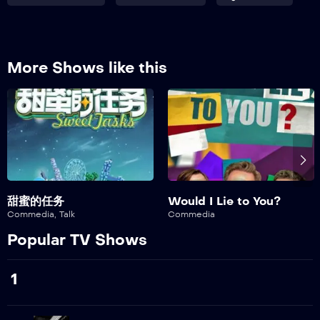
223
Episodio 223
224
More Shows like this
Episodio 224
225
Episodio 225
226
Episodio 226
227
甜蜜的任务
Would I Lie to You?
Episodio 227
Commedia
,
Talk
Commedia
Popular TV Shows
228
Episodio 228
1
229
Episodio 229