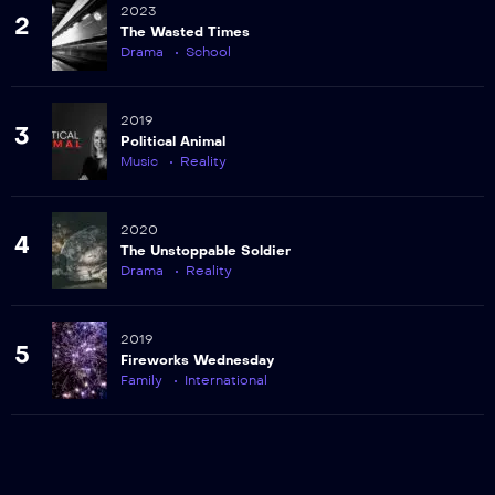
2023
2
230
The Wasted Times
Episodio 230
Drama
School
231
2019
Episodio 231
3
Political Animal
Music
Reality
232
Episodio 232
2020
4
The Unstoppable Soldier
233
Drama
Reality
Episodio 233
234
2019
Episodio 234
5
Fireworks Wednesday
Family
International
235
Episodio 235
236