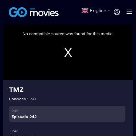
237
English
▼
Episodio 237
This
is
238
a
No compatible source was found for this media.
modal
Episodio 238
window.
239
Episodio 239
240
Episodio 240
TMZ
241
Episodio 241
Episodes 1-317
242
Episodio 242
243