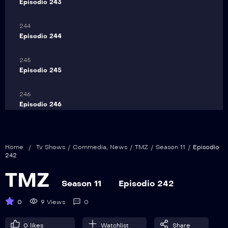
Episodio 243
244
Episodio 244
245
Episodio 245
246
Episodio 246
247
Episodio 247
Home
/
Tv Shows
/
Commedia
,
News
/
TMZ
/
Season 11
/
Episodio
242
248
TMZ
Episodio 248
Season 11
Episodio 242
249
0
9 Views
0
Episodio 249
0
likes
Watchlist
Share