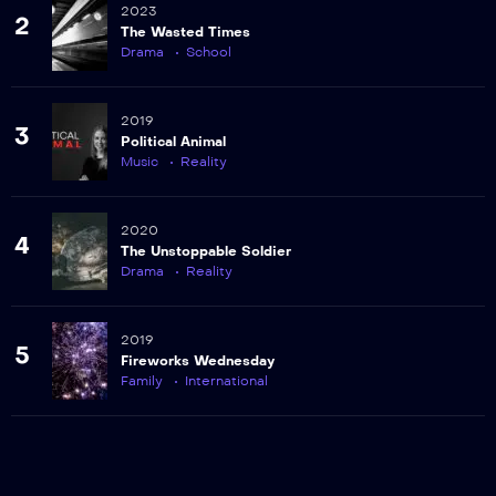
2023
2
257
The Wasted Times
Episodio 257
Drama
School
258
2019
Episodio 258
3
Political Animal
Music
Reality
259
Episodio 259
2020
4
The Unstoppable Soldier
260
Drama
Reality
Episodio 260
261
2019
Episodio 261
5
Fireworks Wednesday
Family
International
262
Episodio 262
263