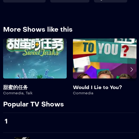
250
Episodio 250
251
More Shows like this
Episodio 251
252
Episodio 252
253
Episodio 253
254
甜蜜的任务
Would I Lie to You?
Episodio 254
Commedia
,
Talk
Commedia
Popular TV Shows
255
Episodio 255
1
256
Episodio 256