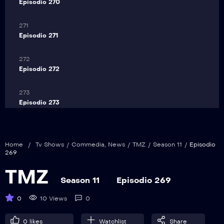
Episodio 270
271
Episodio 271
272
Episodio 272
273
Episodio 273
274
Episodio 274
Home
/
Tv Shows
/
Commedia
,
News
/
TMZ
/
Season 11
/
Episodio
269
275
TMZ
Episodio 275
Season 11
Episodio 269
276
0
10 Views
0
Episodio 276
0
likes
Watchlist
Share