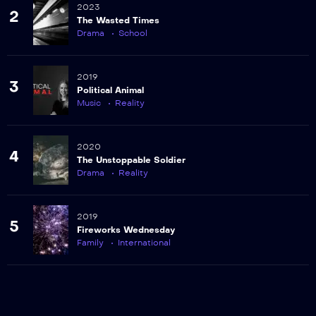
2023
2
284
The Wasted Times
Episodio 284
Drama
School
285
2019
Episodio 285
3
Political Animal
Music
Reality
286
Episodio 286
2020
4
The Unstoppable Soldier
287
Drama
Reality
Episodio 287
288
2019
Episodio 288
5
Fireworks Wednesday
Family
International
289
Episodio 289
290