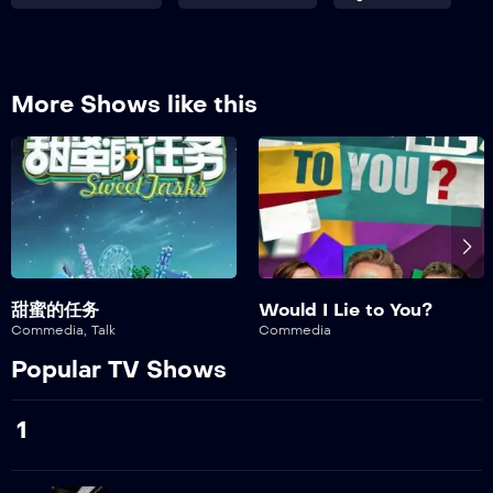
277
Episodio 277
278
More Shows like this
Episodio 278
279
Episodio 279
280
Episodio 280
281
甜蜜的任务
Would I Lie to You?
Episodio 281
Commedia
,
Talk
Commedia
Popular TV Shows
282
Episodio 282
1
283
Episodio 283