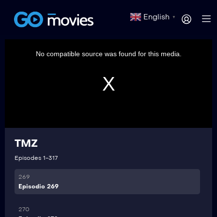
264
English
▼
Episodio 264
This
is
265
a
No compatible source was found for this media.
modal
Episodio 265
window.
266
Episodio 266
267
Episodio 267
TMZ
268
Episodio 268
Episodes 1-317
269
Episodio 269
270