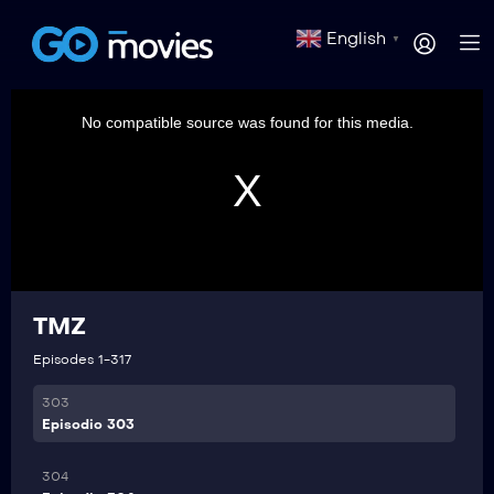
298
English
▼
Episodio 298
This
is
299
a
No compatible source was found for this media.
modal
Episodio 299
window.
300
Episodio 300
301
Episodio 301
TMZ
302
Episodio 302
Episodes 1-317
303
Episodio 303
304