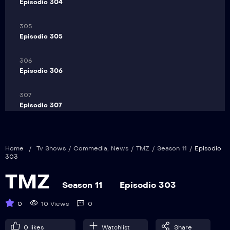
Episodio 304
305
Episodio 305
306
Episodio 306
307
Episodio 307
308
Episodio 308
Home
/
Tv Shows
/
Commedia
,
News
/
TMZ
/
Season 11
/
Episodio
303
309
TMZ
Episodio 309
Season 11
Episodio 303
310
0
10 Views
0
Episodio 310
0
likes
Watchlist
Share