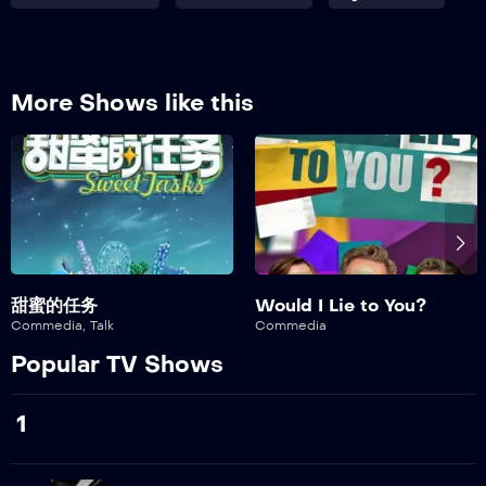
311
Episodio 311
312
More Shows like this
Episodio 312
313
Episodio 313
314
Episodio 314
315
甜蜜的任务
Would I Lie to You?
Episodio 315
Commedia
,
Talk
Commedia
Popular TV Shows
316
Episodio 316
1
317
Episodio 317